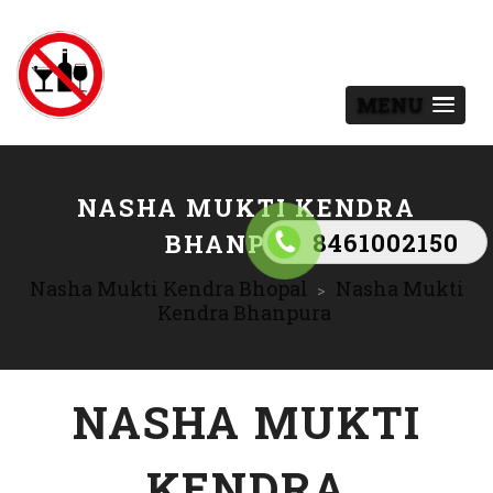
MENU
NASHA MUKTI KENDRA
8461002150
BHANPURA
Nasha Mukti Kendra Bhopal
Nasha Mukti
>
Kendra Bhanpura
NASHA MUKTI
KENDRA