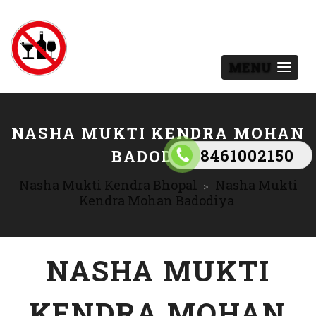
MENU
NASHA MUKTI KENDRA MOHAN
8461002150
BADODIYA
Nasha Mukti Kendra Bhopal
Nasha Mukti
>
Kendra Mohan Badodiya
NASHA MUKTI
KENDRA MOHAN