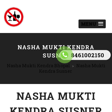
MENU
NASHA MUKTI KENDRA
8461002150
SUSNER
Nasha Mukti Kendra Bhopal
Nasha Mukti
>
Kendra Susner
NASHA MUKTI
KENDRA SUSNER